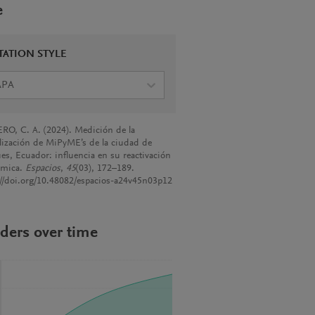
e
TATION STYLE
APA
O, C. A. (2024). Medición de la
alización de MiPyME’s de la ciudad de
es, Ecuador: influencia en su reactivación
ómica.
Espacios
,
45
(03), 172–189.
://doi.org/10.48082/espacios-a24v45n03p12
ders over time