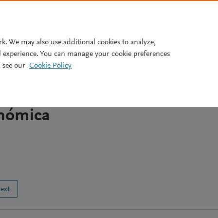
Pricing
rk. We may also use additional cookies to analyze,
l experience. You can manage your cookie preferences
 see our
Cookie Policy
igitalización de MiPyME’s de
gues, Ecuador: influencia en s
onómica
text