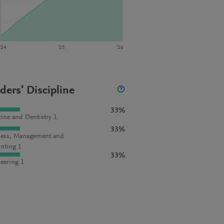
‘24
‘25
‘26
ders' Discipline
33%
ine and Dentistry 1
33%
ess, Management and
nting 1
33%
eering 1