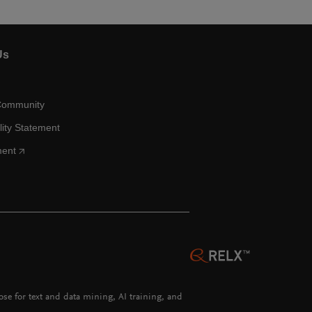
Us
Community
lity Statement
ment
hose for text and data mining, AI training, and