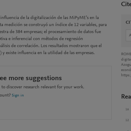
Cit
a influencia de la digitalización de las MiPyME’s en la
CI
a medición se construyó un índice de 12 variables, para
estra de 384 empresas; el procesamiento de datos fue
ptiva e inferencial con métodos de regresión
nálisis de correlación. Los resultados mostraron que el
 y existe influencia en la utilidad de las empresas.
ROMER
digit
Azogu
econ
https
see more suggestions
to discover research relevant for your work.
count?
Rea
Sign in
16
12