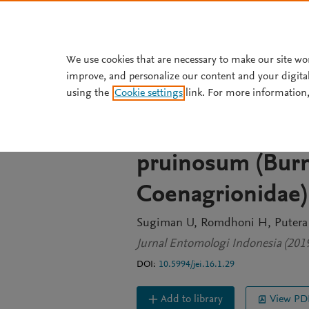
Skip to main content
We use cookies that are necessary to make our site wo
improve, and personalize our content and your digita
JOURNAL ARTICLE
OPEN ACCESS
using the
Cookie settings
link. For more information,
Perilaku bertelu
bertelur oleh c
pruinosum (Burm
Coenagrionidae)
Sugiman U
Romdhoni H
Putera
Jurnal Entomologi Indonesia (2019
DOI:
10.5994/jei.16.1.29
Add to library
View PD