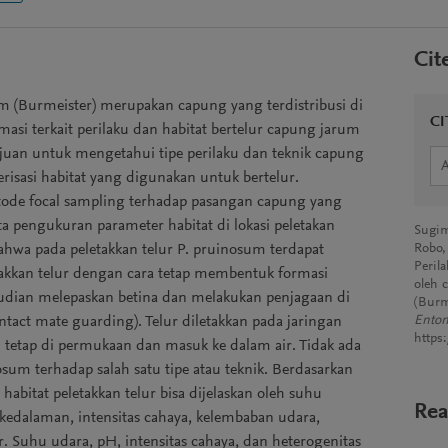
Cit
(Burmeister) merupakan capung yang terdistribusi di
CI
asi terkait perilaku dan habitat bertelur capung jarum
rtujuan untuk mengetahui tipe perilaku dan teknik capung
terisasi habitat yang digunakan untuk bertelur.
ode focal sampling terhadap pasangan capung yang
ta pengukuran parameter habitat di lokasi peletakan
Sugim
ahwa pada peletakkan telur P. pruinosum terdapat
Robo, 
Peril
takkan telur dengan cara tetap membentuk formasi
oleh 
dian melepaskan betina dan melakukan penjagaan di
(Burm
ntact mate guarding). Telur diletakkan pada jaringan
Entom
https:
tetap di permukaan dan masuk ke dalam air. Tidak ada
sum terhadap salah satu tipe atau teknik. Berdasarkan
abitat peletakkan telur bisa dijelaskan oleh suhu
Rea
, kedalaman, intensitas cahaya, kelembaban udara,
. Suhu udara, pH, intensitas cahaya, dan heterogenitas