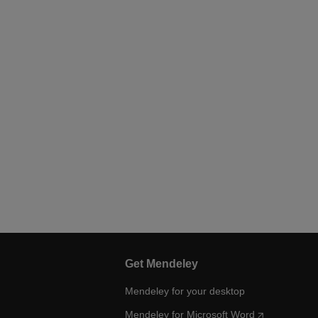
Get Mendeley
Mendeley for your desktop
Mendeley for Microsoft Word