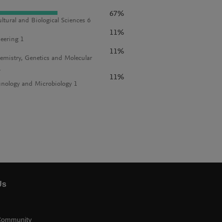
67%
ultural and Biological Sciences 6
11%
eering 1
11%
emistry, Genetics and Molecular
1
11%
ology and Microbiology 1
Us
Community