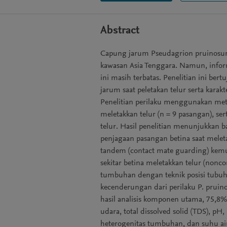
Abstract
Capung jarum Pseudagrion pruinosum 
kawasan Asia Tenggara. Namun, inform
ini masih terbatas. Penelitian ini be
jarum saat peletakan telur serta karak
Penelitian perilaku menggunakan met
meletakkan telur (n = 9 pasangan), ser
telur. Hasil penelitian menunjukkan b
penjagaan pasangan betina saat mele
tandem (contact mate guarding) kemu
sekitar betina meletakkan telur (nonco
tumbuhan dengan teknik posisi tubuh 
kecenderungan dari perilaku P. pruino
hasil analisis komponen utama, 75,8% h
udara, total dissolved solid (TDS), pH
heterogenitas tumbuhan, dan suhu air