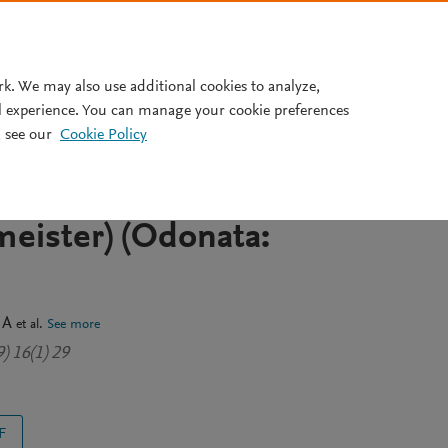
Pricing
rk. We may also use additional cookies to analyze,
l experience. You can manage your cookie preferences
 see our
Cookie Policy
r dan pemilihan habitat
apung jarum Pseudagrion
eister) (Odonata:
 A
et al.
See more
) 16(1) 29
F