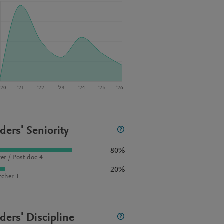
‘20
‘21
‘22
‘23
‘24
‘25
‘26
ders' Seniority
80%
rer / Post doc 4
20%
rcher 1
ders' Discipline