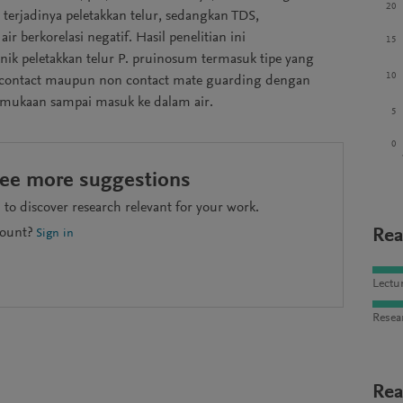
20
 terjadinya peletakkan telur, sedangkan TDS,
r berkorelasi negatif. Hasil penelitian ini
15
nik peletakkan telur P. pruinosum termasuk tipe yang
10
ra contact maupun non contact mate guarding dengan
ermukaan sampai masuk ke dalam air.
5
0
see more suggestions
to discover research relevant for your work.
Rea
count?
Sign in
Lectu
Resea
Rea