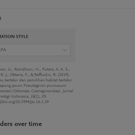
e
TATION STYLE
APA
an, U., Romdhoni, H., Putera, A. K. S.,
R. J., Oktavia, F., & Raffiudin, R. (2019).
aku bertelur dan pemilihan habitat bertelur
capung jarum Pseudagrion pruinosum
eister) (Odonata: Coenagrionidae).
Jurnal
ologi Indonesia
,
16
(1), 29.
//doi.org/10.5994/jei.16.1.29
ders over time