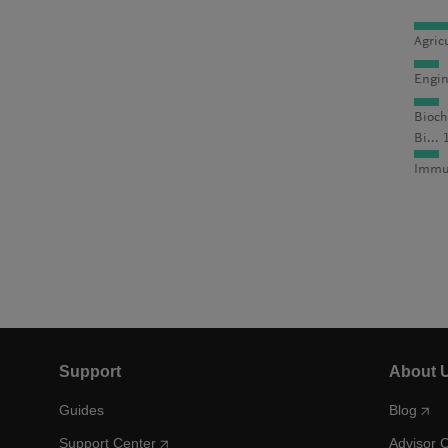
Agric
Engin
Bioch
Bi... 
Immun
Support
About 
Guides
Blog
Support Center
Advisor 