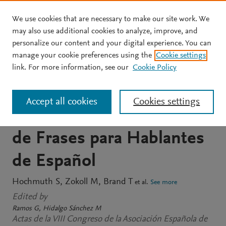
We use cookies that are necessary to make our site work. We
Skip to main content
may also use additional cookies to analyze, improve, and
personalize our content and your digital experience. You can
CONFERENCE PROCEEDINGS
manage your cookie preferences using the
Cookie settings
Determinación del Umbral
link. For more information, see our
Cookie Policy
de Recepción Verbal en
Accept all cookies
Cookies settings
ruido. El Test de la Matriz
de Frases para Hablantes
de Español
Hochmuth S
Zokoll M
Brand T
et al.
See more
Edited by
Ramos G
Hidalgo Sánchez M
Actas de la VIII Congreso de la Asociación Española de