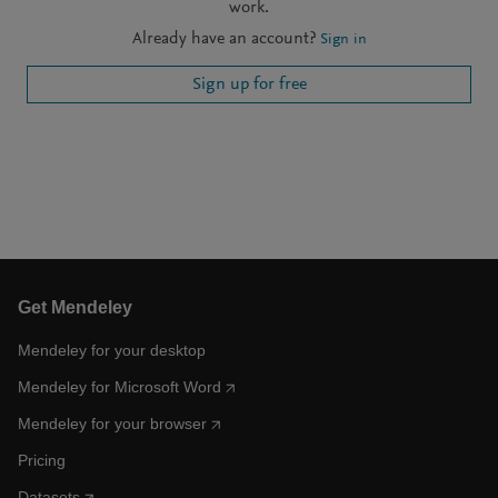
work.
Already have an account?
Sign in
Sign up for free
Get Mendeley
Mendeley for your desktop
Mendeley for Microsoft Word
Mendeley for your browser
Pricing
Datasets