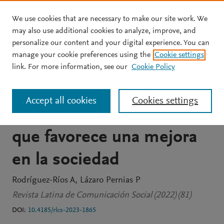
We use cookies that are necessary to make our site work. We
Skip to main content
may also use additional cookies to analyze, improve, and
personalize our content and your digital experience. You can
JOURNAL ARTICLE
OPEN ACCESS
manage your cookie preferences using the
Cookie settings
El storydoing como
link. For more information, see our
Cookie Policy
modelo innovador de
Accept all cookies
Cookies settings
comunicación publicitaria
que favorece una mejora
en la sociedad
Rodríguez-Ríos A
Lázaro Pernias P
Revista Latina de Comunicación Social (2022) (81)
DOI:
10.4185/rlcs-2023-1865