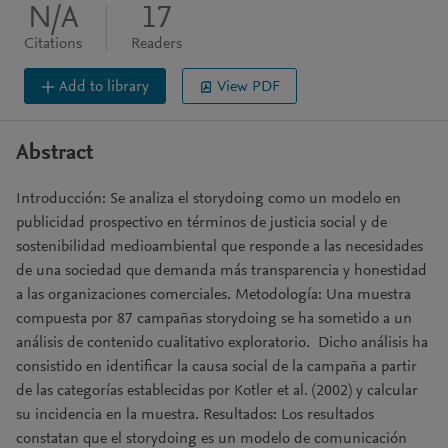
N/A
17
Citations
Readers
Add to library
View PDF
Abstract
Introducción: Se analiza el storydoing como un modelo en
publicidad prospectivo en términos de justicia social y de
sostenibilidad medioambiental que responde a las necesidades
de una sociedad que demanda más transparencia y honestidad
a las organizaciones comerciales. Metodología: Una muestra
compuesta por 87 campañas storydoing se ha sometido a un
análisis de contenido cualitativo exploratorio. Dicho análisis ha
consistido en identificar la causa social de la campaña a partir
de las categorías establecidas por Kotler et al. (2002) y calcular
su incidencia en la muestra. Resultados: Los resultados
constatan que el storydoing es un modelo de comunicación