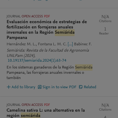
JOURNAL
OPEN ACCESS
PDF
N/A
Citations
Evaluación económica de estrategias de
fertilización en forrajeras anuales
1
invernales en la Región
Semiárida
Reader
Pampeana
Hernández M. L.
Fontana L. M. C.
[...]
Babinec F.
Semiárida: Revista de la Facultad de Agronomía
UNLPam
(2024)
,
10.19137/semiarida.2024(1).63-74
En los sistemas ganaderos de la Región
Semiárida
Pampeana, las forrajeras anuales invernales o
también
Add to library
Sign in to view PDF
Related
JOURNAL
OPEN ACCESS
PDF
N/A
Citations
Camelina sativa L: una alternativa en la
región
semiárida