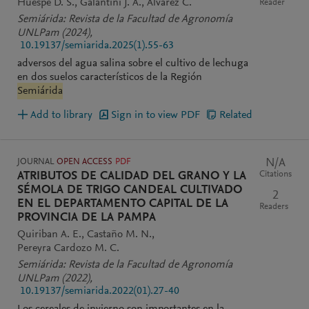
Huespe D. S.
Galantini J. A.
Álvarez C.
Reader
Semiárida: Revista de la Facultad de Agronomía
UNLPam
(2024)
,
10.19137/semiarida.2025(1).55-63
adversos del agua salina sobre el cultivo de lechuga
en dos suelos característicos de la Región
Semiárida
Add to library
Sign in to view PDF
Related
JOURNAL
OPEN ACCESS
PDF
N/A
Citations
ATRIBUTOS DE CALIDAD DEL GRANO Y LA
SÉMOLA DE TRIGO CANDEAL CULTIVADO
2
EN EL DEPARTAMENTO CAPITAL DE LA
Readers
PROVINCIA DE LA PAMPA
Quiriban A. E.
Castaño M. N.
Pereyra Cardozo M. C.
Semiárida: Revista de la Facultad de Agronomía
UNLPam
(2022)
,
10.19137/semiarida.2022(01).27-40