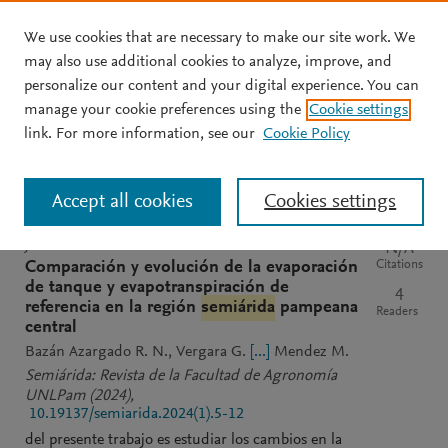
We use cookies that are necessary to make our site work. We
Skip to main content
may also use additional cookies to analyze, improve, and
personalize our content and your digital experience. You can
manage your cookie preferences using the
Cookie settings
Clear text input
Search
S
link. For more information, see our
Cookie Policy
e
a
Sort by
Most relevant
Most recent
Most cited
r
Accept all cookies
Cookies settings
c
h
M
JOURNAL
OPEN ACCESS
PDF
N/A
e
Citations
Comparación y evolución de la evaporación
n
de tanque y evapotranspiración de
4
d
referencia en la región
semiárida
pampeana
Readers
e
central
l
Bazán Azargado R. N.
Vergara G.
[...]
Mendez M.
e
Semiárida: Revista de la Facultad de Agronomía
y
UNLPam
(2024)
,
10.19137/semiarida.2024(1).5-12
del presente trabajo es estudiar los cambios en la