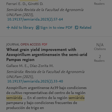
4
Ferrari E. D.
Girotti D.
Readers
Semiárida Revista de la Facultad de Agronomía
UNLPam
(2023)
,
10.19137/semiarida.2023(2).57-64
Add to library
Sign in to view PDF
Related
JOURNAL
OPEN ACCESS
PDF
N/A
Citations
Wheat grain yield improvement with
Azospirillum argentinensein the semi-arid
2
Pampas region
Readers
Gallace M. E.
Díaz-Zorita M.
Semiárida: Revista de la Facultad de Agronomía
UNLPam
(2025)
,
10.19137/semiarida.2025(2).33-40
Azospirillum argentinense Az39 bajo condiciones
de cultivo representativas del centro de la región
semiárida
... En el centro de la región
semiárida
pampeana y bajo condiciones frecuentes de
producción de trigo en