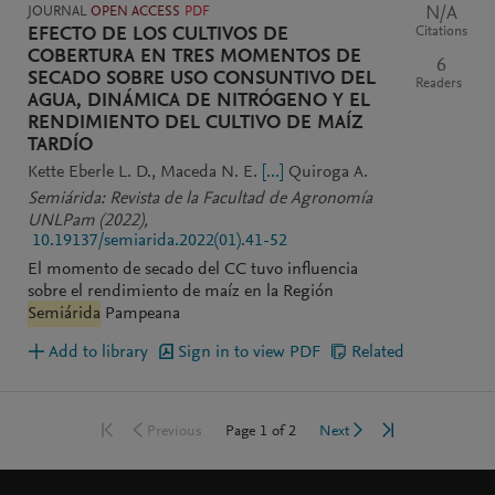
JOURNAL
OPEN ACCESS
PDF
N/A
Citations
EFECTO DE LOS CULTIVOS DE
COBERTURA EN TRES MOMENTOS DE
6
SECADO SOBRE USO CONSUNTIVO DEL
Readers
AGUA, DINÁMICA DE NITRÓGENO Y EL
RENDIMIENTO DEL CULTIVO DE MAÍZ
TARDÍO
Kette Eberle L. D.
Maceda N. E.
[...]
Quiroga A.
Semiárida: Revista de la Facultad de Agronomía
UNLPam
(2022)
,
10.19137/semiarida.2022(01).41-52
El momento de secado del CC tuvo influencia
sobre el rendimiento de maíz en la Región
Semiárida
Pampeana
Add to library
Sign in to view PDF
Related
Go to first page
Go to last page
Go to previous page
Go to next page
Page
1
of
2
Previous
Next