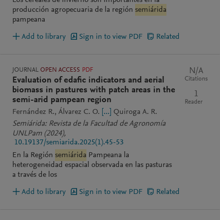
Los cereales de invierno son importantes en la
producción agropecuaria de la región
semiárida
pampeana
Add to library
Sign in to view PDF
Related
JOURNAL
OPEN ACCESS
PDF
N/A
Citations
Evaluation of edafic indicators and aerial
biomass in pastures with patch areas in the
1
semi-arid pampean region
Reader
Fernández R.
Álvarez C. O.
[...]
Quiroga A. R.
Semiárida: Revista de la Facultad de Agronomía
UNLPam
(2024)
,
10.19137/semiarida.2025(1).45-53
En la Región
semiárida
Pampeana la
heterogeneidad espacial observada en las pasturas
a través de los
Add to library
Sign in to view PDF
Related