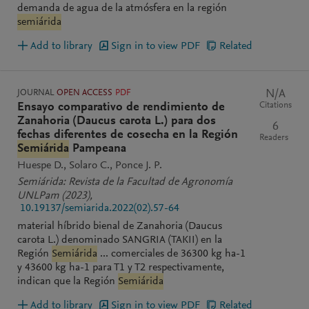
demanda de agua de la atmósfera en la región
semiárida
Add to library
Sign in to view PDF
Related
JOURNAL
OPEN ACCESS
PDF
N/A
Citations
Ensayo comparativo de rendimiento de
Zanahoria (Daucus carota L.) para dos
6
fechas diferentes de cosecha en la Región
Readers
Semiárida
Pampeana
Huespe D.
Solaro C.
Ponce J. P.
Semiárida: Revista de la Facultad de Agronomía
UNLPam
(2023)
,
10.19137/semiarida.2022(02).57-64
material híbrido bienal de Zanahoria (Daucus
carota L.) denominado SANGRIA (TAKII) en la
Región
Semiárida
... comerciales de 36300 kg ha-1
y 43600 kg ha-1 para T1 y T2 respectivamente,
indican que la Región
Semiárida
Add to library
Sign in to view PDF
Related