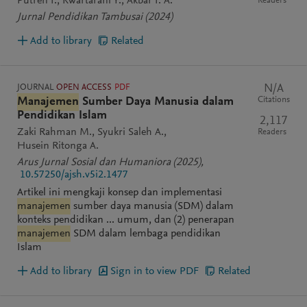
Putren I.
Kwartarani Y.
Akbar I. A.
Readers
Jurnal Pendidikan Tambusai
(2024)
Add to library
Related
JOURNAL
OPEN ACCESS
PDF
N/A
Citations
Manajemen
Sumber Daya Manusia dalam
Pendidikan Islam
2,117
Zaki Rahman M.
Syukri Saleh A.
Readers
Husein Ritonga A.
Arus Jurnal Sosial dan Humaniora
(2025)
,
10.57250/ajsh.v5i2.1477
Artikel ini mengkaji konsep dan implementasi
manajemen
sumber daya manusia (SDM) dalam
konteks pendidikan ... umum, dan (2) penerapan
manajemen
SDM dalam lembaga pendidikan
Islam
Add to library
Sign in to view PDF
Related