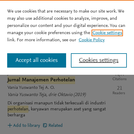
We use cookies that are necessary to make our site work. We
Skip to main content
may also use additional cookies to analyze, improve, and
personalize our content and your digital experience. You can
manage your cookie preferences using the
Cookie settings
Clear text input
Search
S
link. For more information, see our
Cookie Policy
e
a
Sort by
Most relevant
Most recent
Most cited
r
Accept all cookies
Cookies settings
c
h
M
JOURNAL
N/A
e
Citations
Jurnal Manajemen Perhotelan
n
Vania Yuswanto Tej A. O.
21
d
Readers
Vania Yuswanto Teja, drie Oktavio
(2019)
e
Di organisasi manapun tidak terkecuali di industri
l
perhotelan
, karyawan merupakan aset yang sangat
e
berharga
y
Add to library
Related