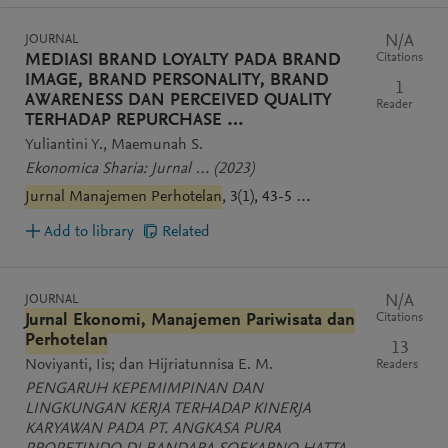
JOURNAL
N/A
Citations
MEDIASI BRAND LOYALTY PADA BRAND
IMAGE, BRAND PERSONALITY, BRAND
1
AWARENESS DAN PERCEIVED QUALITY
Reader
TERHADAP REPURCHASE …
Yuliantini Y.
Maemunah S.
Ekonomica Sharia: Jurnal …
(2023)
Jurnal Manajemen Perhotelan
, 3(1), 43-5 …
Add to library
Related
JOURNAL
N/A
Citations
Jurnal Ekonomi, Manajemen Pariwisata dan
Perhotelan
13
Noviyanti, Iis; dan Hijriatunnisa E. M.
Readers
PENGARUH KEPEMIMPINAN DAN
LINGKUNGAN KERJA TERHADAP KINERJA
KARYAWAN PADA PT. ANGKASA PURA