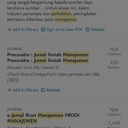
yang sangat bergantung kepada sumber daya
terutama sumber ... Untuk alasan ini, dalam
industri pariwisata dan
perhotelan
, peningkatan
perhatian diberikan pada
manajemen
Add to library
Sign in to view PDF
Related
JOURNAL
N/A
Citations
Procuratio :
Jurnal
Ilmiah
Manajemen
Procuratio :
Jurnal
Ilmiah
Manajemen
420
Nuraeni Yuni Siti
Irawati D.
Readers
Charli Ones Chintya,Putri Intan permata sari dkk.
(2025)
Add to library
Related
JOURNAL
N/A
Citations
e-
Jurnal
Riset
Manajemen
PRODI
MANAJEMEN
1,439