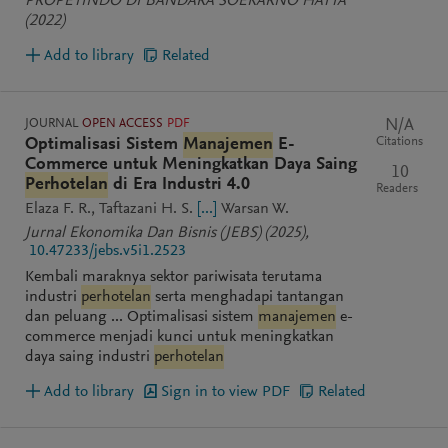
PROPETINDO DI BANDARA SOEKARNO HATTA
(2022)
Add to library
Related
JOURNAL
OPEN ACCESS
PDF
N/A
Citations
Optimalisasi Sistem
Manajemen
E-
Commerce untuk Meningkatkan Daya Saing
10
Perhotelan
di Era Industri 4.0
Readers
Elaza F. R.
Taftazani H. S.
[...]
Warsan W.
Jurnal Ekonomika Dan Bisnis (JEBS)
(2025)
,
10.47233/jebs.v5i1.2523
Kembali maraknya sektor pariwisata terutama
industri
perhotelan
serta menghadapi tantangan
dan peluang ... Optimalisasi sistem
manajemen
e-
commerce menjadi kunci untuk meningkatkan
daya saing industri
perhotelan
Add to library
Sign in to view PDF
Related