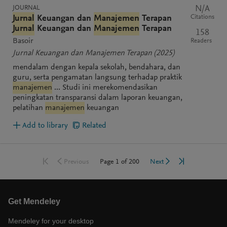
JOURNAL
N/A
Citations
Jurnal
Keuangan dan
Manajemen
Terapan
Jurnal
Keuangan dan
Manajemen
Terapan
158
Basoir
Readers
Jurnal Keuangan dan Manajemen Terapan
(2025)
mendalam dengan kepala sekolah, bendahara, dan
guru, serta pengamatan langsung terhadap praktik
manajemen
... Studi ini merekomendasikan
peningkatan transparansi dalam laporan keuangan,
pelatihan
manajemen
keuangan
Add to library
Related
Go to first page
Go to last pag
Go to previous page
Go to next page
Page
1
of
200
Previous
Next
Get Mendeley
Mendeley for your desktop