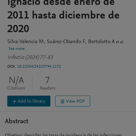
Ignacio desde enero de
2011 hasta diciembre de
2020
Silva-Valencia M
Suárez-Obando F
Bertolotto A
et al.
See more
Infectio (2024) 77-83
DOI:
10.22354/24223794.1172
N/A
7
Citations
Readers
Add to library
View PDF
Abstract
Objetivo: describir las tasas de incidencia de las infecciones