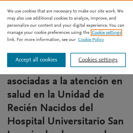
We use cookies that are necessary to make our site work. We
Skip to main content
may also use additional cookies to analyze, improve, and
personalize our content and your digital experience. You can
JOURNAL ARTICLE
OPEN ACCESS
manage your cookie preferences using the
Cookie settings
Comportamiento
link. For more information, see our
Cookie Policy
epidemiológico de las
Accept all cookies
Cookies settings
tasas de infecciones
asociadas a la atención en
salud en la Unidad de
Recién Nacidos del
Hospital Universitario San