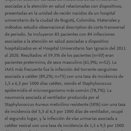
asociadas a la atención en salud relacionadas con dispositivos,
presentadas en la unidad de recién nacidos de un hospital
universitario de la ciudad de Bogotá, Colombia. Materiales y
métodos: estudio observacional descriptivo de corte transversal
de periodo. Se incluyeron 83 pacientes con 84 infecciones
asociadas a la atención en salud asociadas a dispositivo
hospitalizados en el Hospital Universitario San Ignacio del 2011
al 2020. Resultados: el 59.3% de los pacientes (n=50) eran
pacientes pretermino, de sexo masculino (61,9%; n=52). La
IAAS más frecuente fue la infección del torrente sanguíneo
asociada a catéter (89,2%; n=75) con una tasa de incidencia de
1,5 a 6,3 por 1000 días catéter, siendo el Staphylococcus
epidermidis el microorganismo más común (78,7%). La
neumonía asociada al ventilador producida por el
Staphylococcus Aureus meticilino resistente (50%) con una tasa
de incidencia del 5,3 al 6,3 por 1000 días de ventilador, ocupó
el segundo lugar, y la infección de vías urinarias asociada a
catéter vesical con una tasa de incidencia de 1,5 a 9,5 por 1000