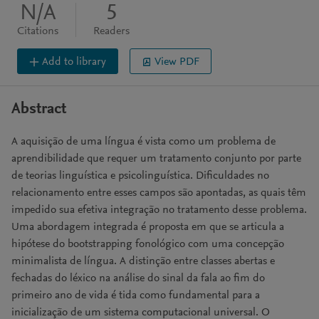
N/A
5
Citations
Readers
Add to library
View PDF
Abstract
A aquisição de uma língua é vista como um problema de
aprendibilidade que requer um tratamento conjunto por parte
de teorias linguística e psicolinguística. Dificuldades no
relacionamento entre esses campos são apontadas, as quais têm
impedido sua efetiva integração no tratamento desse problema.
Uma abordagem integrada é proposta em que se articula a
hipótese do bootstrapping fonológico com uma concepção
minimalista de língua. A distinção entre classes abertas e
fechadas do léxico na análise do sinal da fala ao fim do
primeiro ano de vida é tida como fundamental para a
inicialização de um sistema computacional universal. O