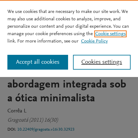
We use cookies that are necessary to make our site work. We
Skip to main content
may also use additional cookies to analyze, improve, and
personalize our content and your digital experience. You can
JOURNAL ARTICLE
OPEN ACCESS
manage your cookie preferences using the
Cookie settings
Aquisição e
link. For more information, see our
Cookie Policy
processamento da
Accept all cookies
Cookies settings
linguagem: uma
abordagem integrada sob
a ótica minimalista
Corrêa L
Gragoatá (2011) 16(30)
DOI:
10.22409/gragoata.v16i30.32923