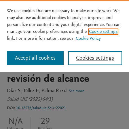
We use cookies that are necessary to make our site work. We
Skip to main content
may also use additional cookies to analyze, improve, and
personalize our content and your digital experience. You can
JOURNAL ARTICLE
OPEN ACCESS
manage your cookie preferences using the
Cookie settings
Carga de la enfermedad y
link. For more information, see our
Cookie Policy
costos en salud por la
Accept all cookies
Cookies settings
exposición a mercurio:
revisión de alcance
Díaz S
Téllez E
Palma R
et al.
See more
Salud UIS (2022) 54(1)
DOI:
10.18273/saluduis.54.e:22021
N/A
29
Citations
Readers