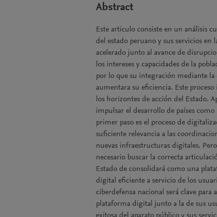
Abstract
Este articulo consiste en un análisis cu
del estado peruano y sus servicios en 
acelerado junto al avance de disrupci
los intereses y capacidades de la pobla
por lo que su integración mediante la 
aumentara su eficiencia. Este proceso 
los horizontes de acción del Estado. A
impulsar el desarrollo de países como
primer paso es el proceso de digitaliza
suficiente relevancia a las coordinaci
nuevas infraestructuras digitales. Per
necesario buscar la correcta articulaci
Estado de consolidará como una plataf
digital eficiente a servicio de los usua
ciberdefensa nacional será clave para a
plataforma digital junto a la de sus u
exitosa del aparato público y sus servi