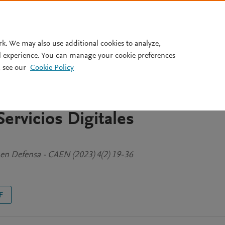
Pricing
rk. We may also use additional cookies to analyze,
l experience. You can manage your cookie preferences
 see our
Cookie Policy
023): Junio - setiembre 2023 /
estigación Presencia del Estad
Servicios Digitales
n en Defensa - CAEN (2023) 4(2) 19-36
F