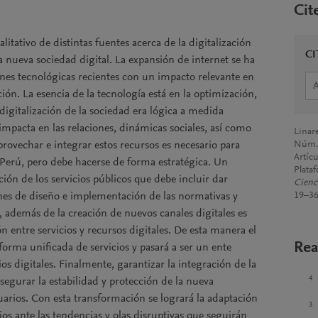
Cit
alitativo de distintas fuentes acerca de la digitalización
CI
la nueva sociedad digital. La expansión de internet se ha
ones tecnológicas recientes con un impacto relevante en
ción. La esencia de la tecnología está en la optimización,
digitalización de la sociedad era lógica a medida
impacta en las relaciones, dinámicas sociales, así como
Linare
provechar e integrar estos recursos es necesario para
Núm. 
Artíc
 Perú, pero debe hacerse de forma estratégica. Un
Plata
ción de los servicios públicos que debe incluir dar
Cienc
ones de diseño e implementación de las normativas y
19–36
o, además de la creación de nuevos canales digitales es
ón entre servicios y recursos digitales. De esta manera el
Rea
orma unificada de servicios y pasará a ser un ente
rios digitales. Finalmente, garantizar la integración de la
4
segurar la estabilidad y protección de la nueva
suarios. Con esta transformación se logrará la adaptación
3
cios ante las tendencias y olas disruptivas que seguirán