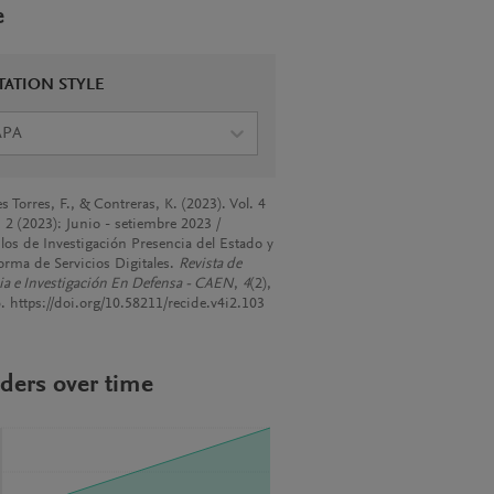
e
TATION STYLE
APA
s Torres, F., & Contreras, K. (2023). Vol. 4
2 (2023): Junio - setiembre 2023 /
ulos de Investigación Presencia del Estado y
forma de Servicios Digitales.
Revista de
ia e Investigación En Defensa - CAEN
,
4
(2),
. https://doi.org/10.58211/recide.v4i2.103
ders over time