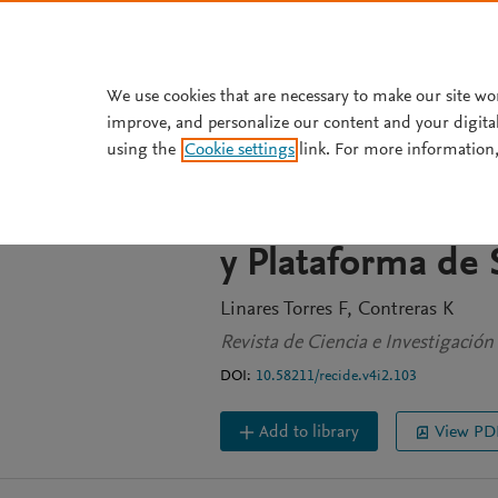
Skip to main content
We use cookies that are necessary to make our site wo
improve, and personalize our content and your digita
JOURNAL ARTICLE
OPEN ACCESS
using the
Cookie settings
link. For more information,
Vol. 4 Núm. 2 (2
Artículos de Inv
y Plataforma de 
Linares Torres F
Contreras K
Revista de Ciencia e Investigació
DOI:
10.58211/recide.v4i2.103
Add to library
View PD