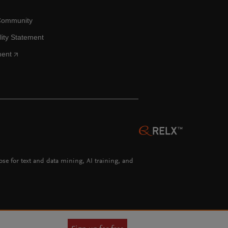
Community
lity Statement
ment
hose for text and data mining, AI training, and