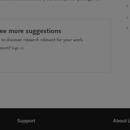
2
1
0
see more suggestions
to discover research relevant for your work.
count?
Sign in
Support
About 