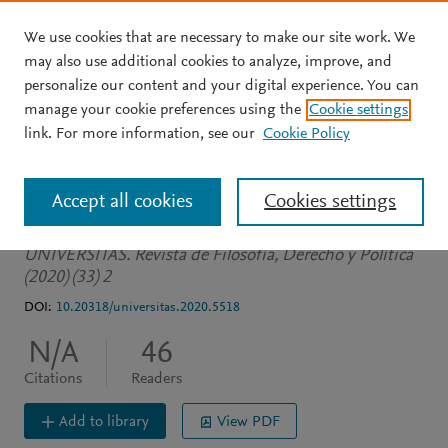
We use cookies that are necessary to make our site work. We
Skip to main content
may also use additional cookies to analyze, improve, and
personalize our content and your digital experience. You can
JOURNAL ARTICLE
OPEN ACCESS
manage your cookie preferences using the
Cookie settings
La idea de persona y
link. For more information, see our
Cookie Policy
dignidad humana
Accept all cookies
Cookies settings
Bustamante Alarcón R
UNIVERSITAS. Revista de Filosofía, Derecho y Política
(2020) (33) 2
DOI:
10.20318/universitas.2020.5518
N/A
46
Citations
Readers
Add to library
View PDF