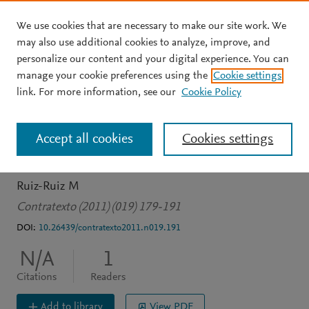
We use cookies that are necessary to make our site work. We
Skip to main content
may also use additional cookies to analyze, improve, and
personalize our content and your digital experience. You can
JOURNAL ARTICLE
OPEN ACCESS
manage your cookie preferences using the
Cookie settings
La verdad tras el discurso
link. For more information, see our
Cookie Policy
Formación profesional en
Accept all cookies
Cookies settings
el nuevo milenio
Ruiz-Ruiz M
Contratexto (2011) (019) 179-191
DOI:
10.26439/contratexto2011.n019.191
N/A
1
Citations
Readers
Add to library
View PDF